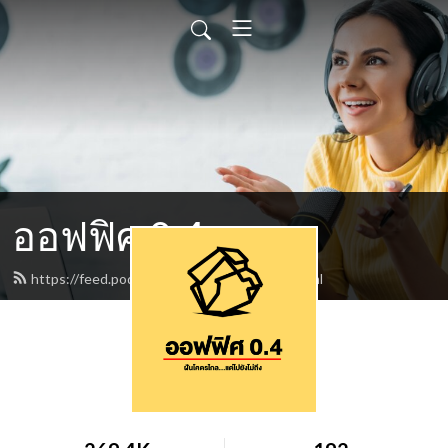
ออฟฟิศ 0.4
https://feed.podbean.com/office04th/feed.xml